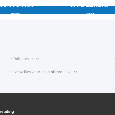
ONTAKTIEREN SIE UNS
KONTAKTIEREN SIE UNS
JETZT
JETZT
Rollnuten
7
Schweißen von Kunststoffrohren
25
reading