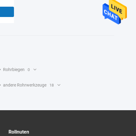
Rohrbiegen
0
andere Rohrwerkzeuge
18
Rollnuten