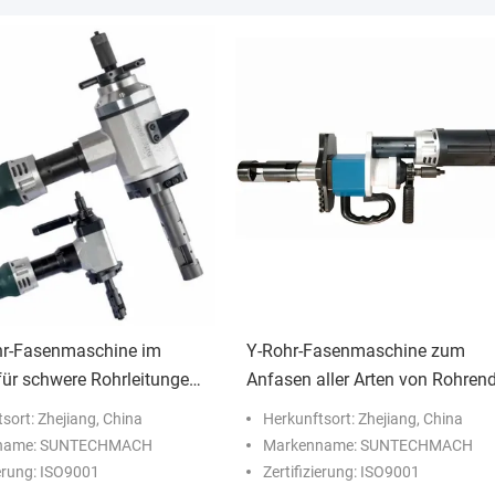
hr-Fasenmaschine im
Y-Rohr-Fasenmaschine zum
für schwere Rohrleitungen
Anfasen aller Arten von Rohren
öl-, Chemie-, Erdgas-,
Druckbehältern und Flanschen 
sort: Zhejiang, China
Herkunftsort: Zhejiang, China
orgungs-, Kessel- und
Ort
name: SUNTECHMACH
Markenname: SUNTECHMACH
industrie
ierung: ISO9001
Zertifizierung: ISO9001