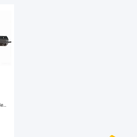
den,
vor