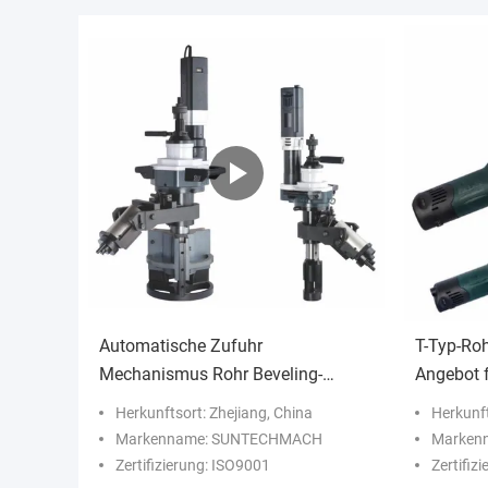
Automatische Zufuhr
T-Typ-Ro
Mechanismus Rohr Beveling-
Angebot 
Maschine verwendet für Beveling
in der Erd
Herkunftsort: Zhejiang, China
Herkunft
dicken Rohr und bereiten für
Stromvers
Markenname: SUNTECHMACH
Marken
Schweißflansche Gesichter
Kernkraft
Zertifizierung: ISO9001
Zertifiz