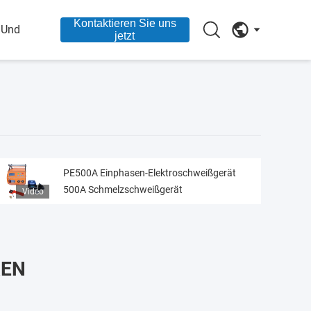
Kontaktieren Sie uns
 Und
jetzt
PE500A Einphasen-Elektroschweißgerät
500A Schmelzschweißgerät
Video
REN