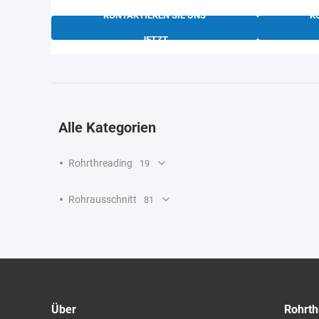
KONTAKTIEREN SIE UNS
K
JETZT
Alle Kategorien
Rohrthreading
19
Rohrausschnitt
81
Über
Rohrth