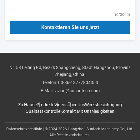
(
0
/3000)
Kontaktieren Sie uns jetzt
Nr. 58 Leiting Rd, Bezirk Shangcheng, Stadt Hangzhou, Provinz
Zhejiang, China.
Telefon:
00-86-13777804353
E-Mail:
vivian@cnsuntech.com
Zu Hause
Produkte
Videos
Über Uns
Werksbesichtigung
Qualitätskontrolle
Kontakt Mit Uns
Neuigkeiten
Datenschutzrichtlinie
| © 2024-2026 Hangzhou Suntech Machinery Co., Ltd..
Alle Rechte vorbehalten..