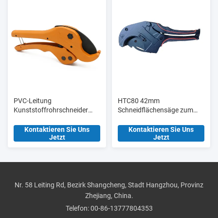
PVC-Leitung
HTC80 42mm
Kunststoffrohrschneider
Schneidflächensäge zum
Scheren Ht304 36mm
Schneiden von PVC-
Manuelle
Rohrschneidern mit
Kontaktieren Sie Uns
Kontaktieren Sie Uns
Jetzt
Jetzt
Aluminiumlegierung Körper
Blisterkarte
Nr. 58 Leiting Rd, Bezirk Shangcheng, Stadt Hangzhou, Provinz
Zhejiang, China.
Telefon:
00-86-13777804353