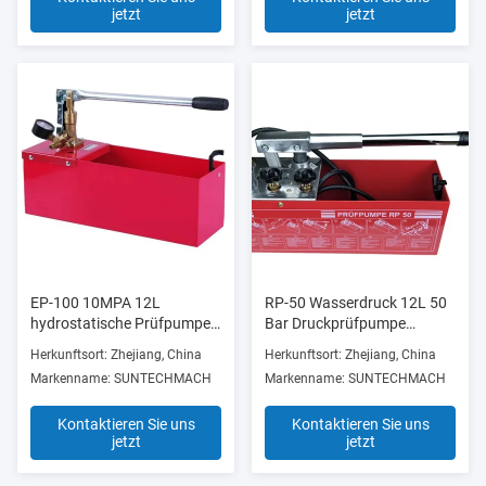
jetzt
jetzt
EP-100 10MPA 12L
RP-50 Wasserdruck 12L 50
hydrostatische Prüfpumpe
Bar Druckprüfpumpe
für Bauarbeiten
Handbuch Hydraulisch für
Herkunftsort: Zhejiang, China
Herkunftsort: Zhejiang, China
45 ml Durchfluss
Markenname: SUNTECHMACH
Markenname: SUNTECHMACH
Kontaktieren Sie uns
Kontaktieren Sie uns
jetzt
jetzt