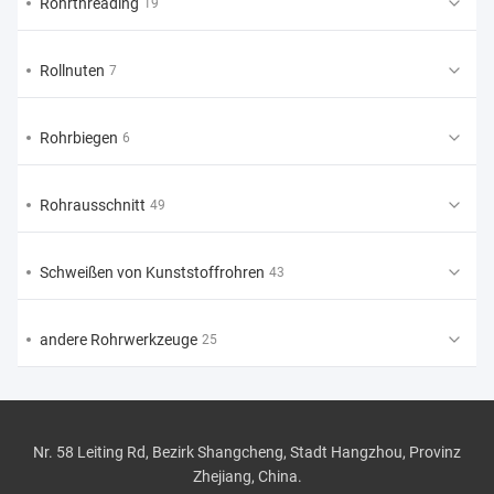
Rohrthreading
19
Rollnuten
7
Rohrbiegen
6
Rohrausschnitt
49
Schweißen von Kunststoffrohren
43
andere Rohrwerkzeuge
25
Nr. 58 Leiting Rd, Bezirk Shangcheng, Stadt Hangzhou, Provinz
Zhejiang, China.