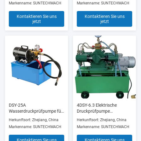
Markenname: SUNTECHMACH
Markenname: SUNTECHMACH
Kontaktieren Sie uns
Kontaktieren Sie uns
jetzt
jetzt
DSY-25A
4DSY-6.3 Elektrische
Wasserdruckprüfpumpe für
Druckprüfpumpe
Baustoffgeschäfte
Vierzylinder 1.5/2.2KW
Herkunftsort: Zhejiang, China
Herkunftsort: Zhejiang, China
unterschiedliche Größen
Markenname: SUNTECHMACH
Markenname: SUNTECHMACH
4DSY Typ
Kontaktieren Sie uns
Kontaktieren Sie uns