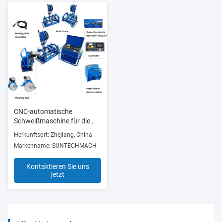
CNC-automatische
Schweißmaschine für die
Schweißung von
Herkunftsort: Zhejiang, China
Plastikrohrrücken 160 mm
Markenname: SUNTECHMACH
bis 315 mm
Kontaktieren Sie uns
jetzt