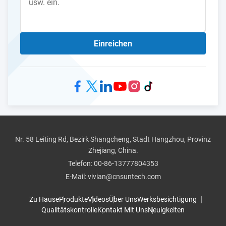
Einreichen
Nr. 58 Leiting Rd, Bezirk Shangcheng, Stadt Hangzhou, Provinz
Zhejiang, China.
Telefon:
00-86-13777804353
E-Mail:
vivian@cnsuntech.com
Zu Hause
Produkte
Videos
Über Uns
Werksbesichtigung
Qualitätskontrolle
Kontakt Mit Uns
Neuigkeiten