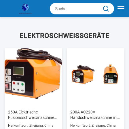
ELEKTROSCHWEISSGERÄTE
250A Elektrische
200A AC220V
Fusionsschweißmaschine
Handschweißmaschine mit
für Ppr Pe-
50A RMS-Steuerung
Herkunftsort: Zhejiang, China
Herkunftsort: Zhejiang, China
Rohrverbindungen