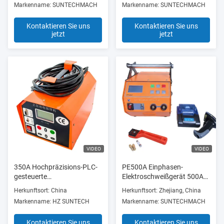
Markenname: SUNTECHMACH
Markenname: SUNTECHMACH
Kontaktieren Sie uns
Kontaktieren Sie uns
jetzt
jetzt
VIDEO
VIDEO
350A Hochpräzisions-PLC-
PE500A Einphasen-
gesteuerte
Elektroschweißgerät 500A
Elektroschweißmaschine 0 -
Schmelzschweißgerät
Herkunftsort: China
Herkunftsort: Zhejiang, China
10 MPa Schweißdruck
Markenname: HZ SUNTECH
Markenname: SUNTECHMACH
Kontaktieren Sie uns
Kontaktieren Sie uns