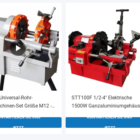
Universal-Rohr-
STT100F 1/2-4" Elektrische
hinen-Set Größe M12 -
1500W Ganzaluminiumgehäus
runden metrischen
Rohrgewindeschneidmaschine
NTAKTIEREN SIE UNS
KONTAKTIEREN SIE UNS
fen
JETZT
JETZT