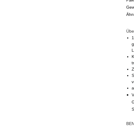
Pak
Gew
Ähn
Über
1
g
L
K
t
Z
S
v
a
V
G
S
BEN