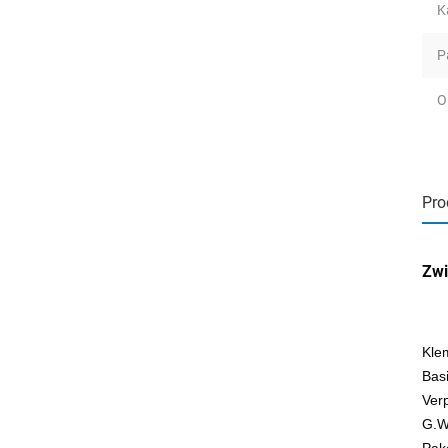
K
P
O
Pro
Zwi
Kle
Bas
Ver
G.W