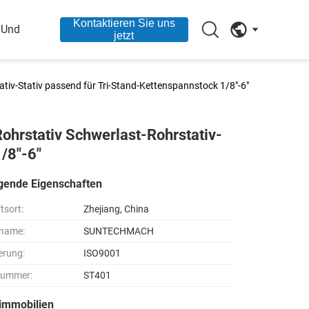
Kontaktieren Sie uns
 Und
jetzt
tiv-Stativ passend für Tri-Stand-Kettenspannstock 1/8"-6"
ohrstativ Schwerlast-Rohrstativ-
/8"-6"
gende Eigenschaften
tsort:
Zhejiang, China
name:
SUNTECHMACH
ierung:
ISO9001
nummer:
ST401
immobilien