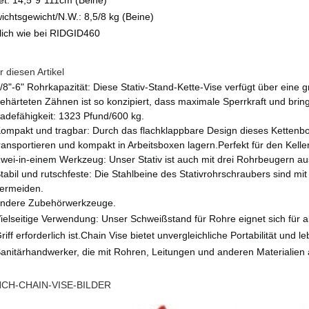
et: 14,5*9*111cm (Beine)
ichtsgewicht/N.W.: 8,5/8 kg (Beine)
lich wie bei RIDGID460
 diesen Artikel
/8"-6" Rohrkapazität: Diese Stativ-Stand-Kette-Vise verfügt über eine 
ehärteten Zähnen ist so konzipiert, dass maximale Sperrkraft und bring
adefähigkeit: 1323 Pfund/600 kg.
ompakt und tragbar: Durch das flachklappbare Design dieses Kettenbo
ransportieren und kompakt in Arbeitsboxen lagern.Perfekt für den Kelle
wei-in-einem Werkzeug: Unser Stativ ist auch mit drei Rohrbeugern aus
tabil und rutschfeste: Die Stahlbeine des Stativrohrschraubers sind 
ermeiden.
ndere Zubehörwerkzeuge.
ielseitige Verwendung: Unser Schweißstand für Rohre eignet sich für a
riff erforderlich ist.Chain Vise bietet unvergleichliche Portabilität und 
anitärhandwerker, die mit Rohren, Leitungen und anderen Materialien 
CH-CHAIN-VISE-BILDER