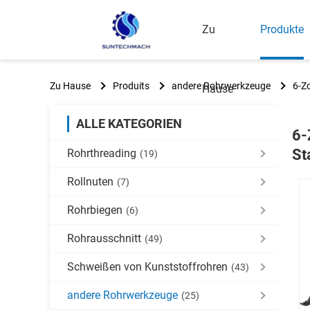
Zu
Produkte
Zu Hause
Produits
andere Rohrwerkzeuge
6-Z
Hause
ALLE KATEGORIEN
6-
St
Rohrthreading
(19)
Rollnuten
(7)
Rohrbiegen
(6)
Rohrausschnitt
(49)
Schweißen von Kunststoffrohren
(43)
andere Rohrwerkzeuge
(25)