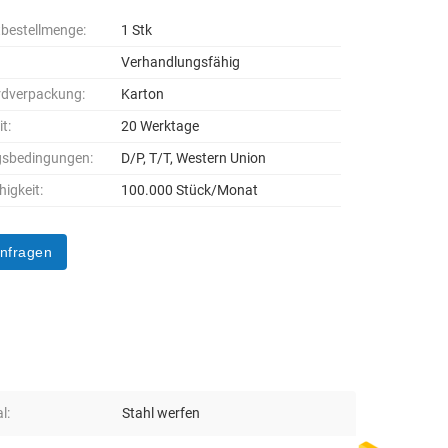
bestellmenge:
1 Stk
Verhandlungsfähig
rdverpackung:
Karton
it:
20 Werktage
gsbedingungen:
D/P, T/T, Western Union
higkeit:
100.000 Stück/Monat
anfragen
l:
Stahl werfen