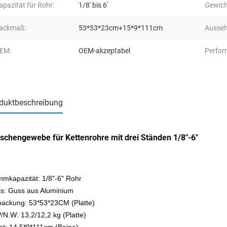
apazität für Rohr:
1/8' bis 6'
Gewich
ackmaß:
53*53*23cm+15*9*111cm
Ausseh
EM:
OEM-akzeptabel
Perfor
duktbeschreibung
schengewebe für Kettenrohre mit drei Ständen 1/8"-6"
mmkapazität: 1/8"-6" Rohr
is: Guss aus Aluminium
packung: 53*53*23CM (Platte)
/N.W: 13,2/12,2 kg (Platte)