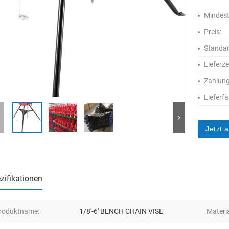
Mindest
Preis:
Standa
Lieferze
Zahlun
Lieferfä
Jetzt 
zifikationen
roduktname:
1/8'-6' BENCH CHAIN VISE
Materia