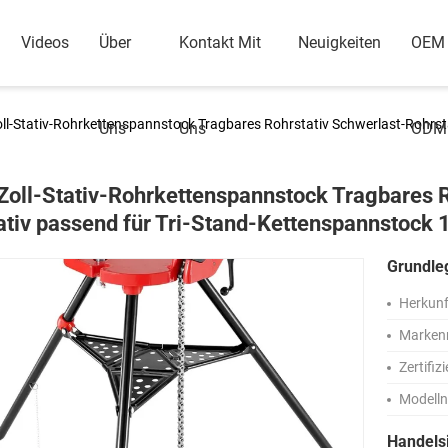
Videos
Über
Kontakt Mit
Neuigkeiten
OEM
oll-Stativ-Rohrkettenspannstock Tragbares Rohrstativ Schwerlast-Rohrsta
Uns
Uns
ODM
Zoll-Stativ-Rohrkettenspannstock Tragbares R
ativ passend für Tri-Stand-Kettenspannstock 1
Grundle
Herkunf
Marken
Zertifiz
Modell
Handels