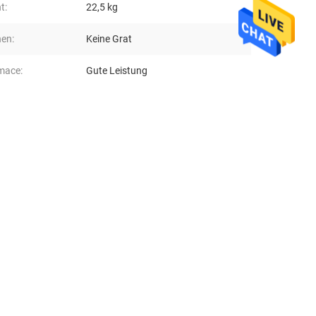
t:
22,5 kg
en:
Keine Grat
mace:
Gute Leistung