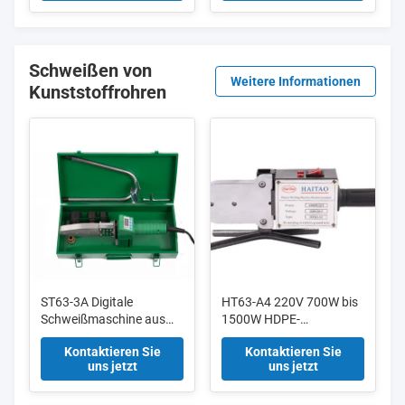
Schweißen von
Weitere Informationen
Kunststoffrohren
ST63-3A Digitale
HT63-A4 220V 700W bis
Schweißmaschine aus
1500W HDPE-
HDPE-Kunststoff mit
Rohrschweißmaschine
Kontaktieren Sie
Kontaktieren Sie
Überhitzschutz von 20
PE PP mit
uns jetzt
uns jetzt
mm bis 63 mm 800 Watt
Temperaturregelung