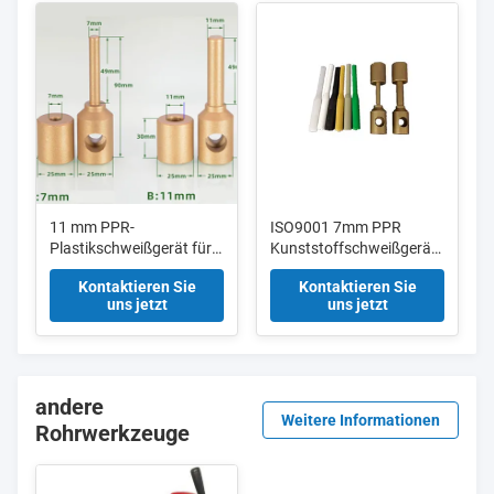
11 mm PPR-
ISO9001 7mm PPR
Plastikschweißgerät für
Kunststoffschweißgerät
Schweißmaschine für
für
Kontaktieren Sie
Kontaktieren Sie
Plastikrohre ISO9001
Kunststoffrohrschweißmaschin
uns jetzt
uns jetzt
andere
Weitere Informationen
Rohrwerkzeuge