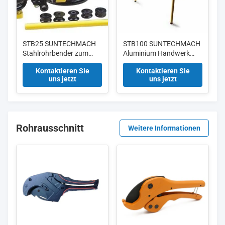
STB25 SUNTECHMACH
STB100 SUNTECHMACH
Stahlrohrbender zum
Aluminium Handwerk
Biegen von
Typ Hydraulikrohrbender
Kontaktieren Sie
Kontaktieren Sie
Aluminiumrohren kleiner
1/2 "-4"
uns jetzt
uns jetzt
Größe tragbarer
Handrohrbender 3/8-1"
Rohrausschnitt
Weitere Informationen