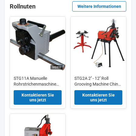
Rollnuten
Weitere Informationen
VIDEO
STG11A Manuelle
STG2A 2'' - 12'' Roll
Rohrstrichenmaschine
Grooving Machine China
kann an der RIDGID300-
mit aktualisierter
Kontaktieren Sie
Kontaktieren Sie
Antriebseinheit montiert
Hydraulikpumpe
uns jetzt
uns jetzt
werden