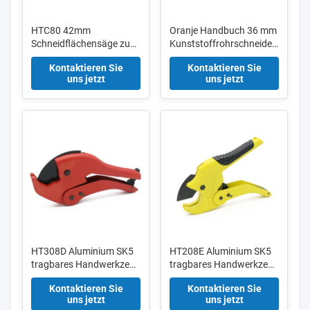
HTC80 42mm
Oranje Handbuch 36 mm
Schneidflächensäge zum
Kunststoffrohrschneider
Schneiden von PVC-
Aluminiumlegierung
Kontaktieren Sie
Kontaktieren Sie
Rohrschneidern mit
Körper
uns jetzt
uns jetzt
Blisterkarte
HT308D Aluminium SK5
HT208E Aluminium SK5
tragbares Handwerkzeug
tragbares Handwerkzeug
42MM Rohrschneider
42MM Rohrschneider
Kontaktieren Sie
Kontaktieren Sie
PPR
PVC-
uns jetzt
uns jetzt
Kunststoffrohrschneider
Plastikrohrschneider