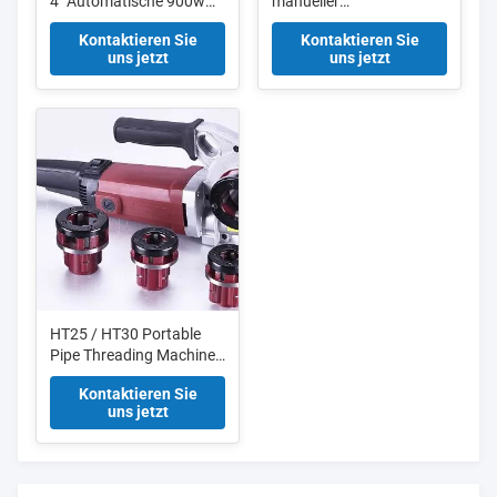
4" Automatische 900w
manueller
Leistung Elektrische
Schraubrohrdreher mit
Kontaktieren Sie
Kontaktieren Sie
Rohrschneidemaschine
mehreren Größen
uns jetzt
uns jetzt
HT25 / HT30 Portable
Pipe Threading Machine
Manuelle Schnappfeder
Kontaktieren Sie
uns jetzt