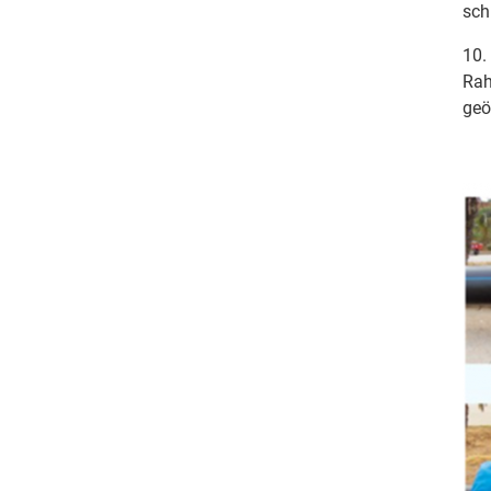
sch
10.
Rah
geö