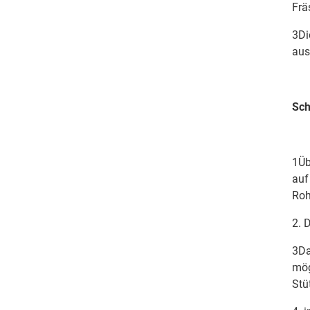
Frä
3Di
aus
Sch
1Üb
auf
Roh
2. 
3Da
mög
Stü