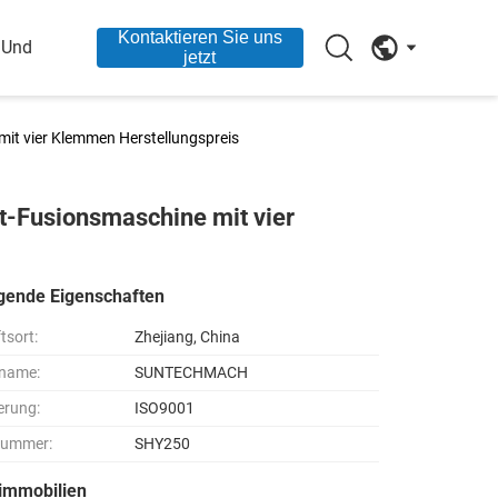
Kontaktieren Sie uns
 Und
jetzt
t vier Klemmen Herstellungspreis
-Fusionsmaschine mit vier
gende Eigenschaften
tsort:
Zhejiang, China
name:
SUNTECHMACH
ierung:
ISO9001
nummer:
SHY250
immobilien