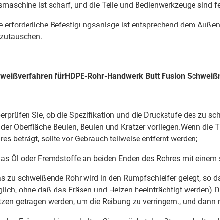
smaschine ist scharf, und die Teile und Bedienwerkzeuge sind fe
e erforderliche Befestigungsanlage ist entsprechend dem Auß
zutauschen.
weißverfahren für
HDPE-Rohr-Handwerk Butt Fusion Schweiß
erprüfen Sie, ob die Spezifikation und die Druckstufe des zu sc
 der Oberfläche Beulen, Beulen und Kratzer vorliegen.Wenn die 
res beträgt, sollte vor Gebrauch teilweise entfernt werden;
Das Öl oder Fremdstoffe an beiden Enden des Rohres mit einem 
s zu schweißende Rohr wird in den Rumpfschleifer gelegt, so daß
lich, ohne daß das Fräsen und Heizen beeinträchtigt werden).
tzen getragen werden, um die Reibung zu verringern., und dann m