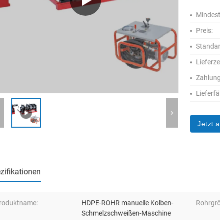
Mindest
Preis:
Standa
Lieferze
Zahlun
Lieferfä
Jetzt 
zifikationen
roduktname:
HDPE-ROHR manuelle Kolben-
Rohrgrö
Schmelzschweißen-Maschine