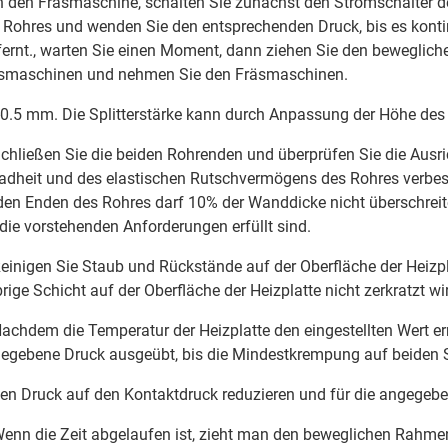
in den Fräsmaschine, schalten Sie zunächst den Stromschalter 
 Rohres und wenden Sie den entsprechenden Druck, bis es konti
fernt., warten Sie einen Moment, dann ziehen Sie den beweglic
smaschinen und nehmen Sie den Fräsmaschinen.
-0.5 mm. Die Splitterstärke kann durch Anpassung der Höhe des 
Schließen Sie die beiden Rohrenden und überprüfen Sie die Aus
adheit und des elastischen Rutschvermögens des Rohres verbe
den Enden des Rohres darf 10% der Wanddicke nicht überschreite
 die vorstehenden Anforderungen erfüllt sind.
Reinigen Sie Staub und Rückstände auf der Oberfläche der Heizpl
brige Schicht auf der Oberfläche der Heizplatte nicht zerkratzt wir
Nachdem die Temperatur der Heizplatte den eingestellten Wert erre
egebene Druck ausgeübt, bis die Mindestkrempung auf beiden S
den Druck auf den Kontaktdruck reduzieren und für die angegeben
Wenn die Zeit abgelaufen ist, zieht man den beweglichen Rahmen