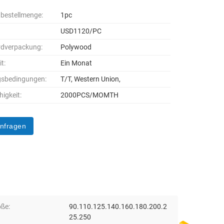
bestellmenge:
1pc
USD1120/PC
rdverpackung:
Polywood
it:
Ein Monat
gsbedingungen:
T/T, Western Union,
higkeit:
2000PCS/MOMTH
anfragen
ße:
90.110.125.140.160.180.200.2
25.250