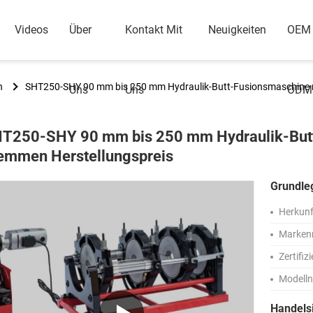
Videos
Über
Kontakt Mit
Neuigkeiten
OEM
n
SHT250-SHY 90 mm bis 250 mm Hydraulik-Butt-Fusionsmaschine mi
Uns
Uns
ODM
T250-SHY 90 mm bis 250 mm Hydraulik-Butt
emmen Herstellungspreis
Grundle
Herkunf
Marken
Zertifiz
Modell
Handels