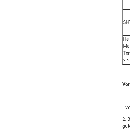
SH
Hei
Ma
Te
27
Vor
1Vo
2. 
gut