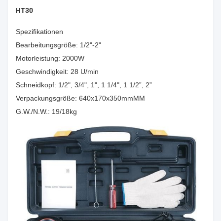
HT30
Spezifikationen
Bearbeitungsgröße: 1/2"-2"
Motorleistung: 2000W
Geschwindigkeit: 28 U/min
Schneidkopf: 1/2", 3/4", 1", 1 1/4", 1 1/2”, 2”
Verpackungsgröße: 640x170x350mmMM
G.W./N.W.: 19/18kg