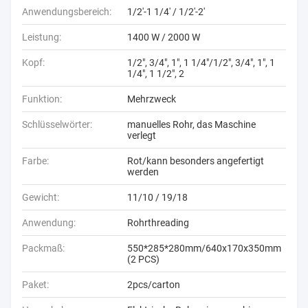
Anwendungsbereich:
1/2'-1 1/4' / 1/2'-2'
Leistung:
1400 W / 2000 W
Kopf:
1/2", 3/4", 1", 1 1/4"/1/2", 3/4", 1", 1
1/4", 1 1/2", 2
Funktion:
Mehrzweck
Schlüsselwörter:
manuelles Rohr, das Maschine
verlegt
Farbe:
Rot/kann besonders angefertigt
werden
Gewicht:
11/10 / 19/18
Anwendung:
Rohrthreading
Packmaß:
550*285*280mm/640x170x350mm
(2 PCS)
Paket:
2pcs/carton