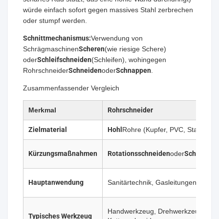
würde einfach sofort gegen massives Stahl zerbrechen
oder stumpf werden.
Schnittmechanismus:
Verwendung von
Schrägmaschinen
Scheren
(wie riesige Schere)
oder
Schleifschneiden
(Schleifen), wohingegen
Rohrschneider
Schneiden
oder
Schnappen
.
Zusammenfassender Vergleich
Merkmal
Rohrschneider
Zielmaterial
Hohl
Rohre (Kupfer, PVC, Stahlrohr)
Kürzungsmaßnahmen
Rotationsschneiden
oder
Schnappen
Hauptanwendung
Sanitärtechnik, Gasleitungen, Klim
Handwerkzeug, Drehwerkzeug,
Typisches Werkzeug