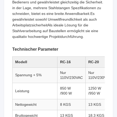
Bedieners und gewährleistet gleichzeitig die Sicherheit.
in der Lage, mehrere Stahlstangen Spezifikationen zu
schneiden, bietet es eine breite Anwendbarkeit.Es
gewährleistet sowohl Umweltfreundlichkeit als auch
ArbeitsplatzsicherheitAls ideale Lösung für die
Stahlverarbeitung auf Baustellen ermöglicht sie eine
qualitativ hochwertige Projektdurchführung.
Technischer Parameter
Modell
RC-16
RC-20
Nur
Nur
Spannung + 5%
110V/230VAC
110V/230VAC
850 W
1250 W
Leistung
/900 W
/950 W
Nettogewicht
8 KGS
13 KGS
Bruttogewicht
13 KGS
18.3 KGS