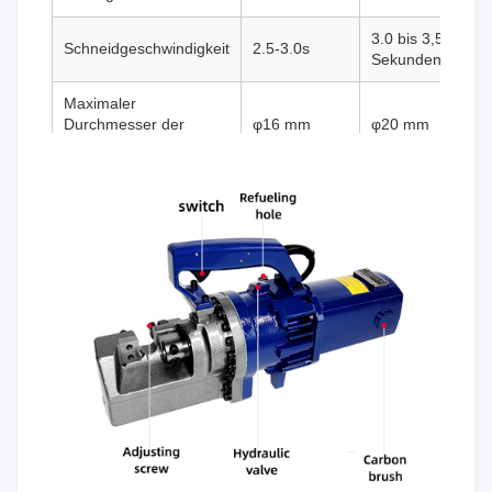
3.0 bis 3,5
Schneidgeschwindigkeit
2.5-3.0s
Sekunden
Maximaler
Durchmesser der
φ16 mm
φ20 mm
Stahlstaben
Min. Durchmesser der
64 mm
64 mm
Armaturen