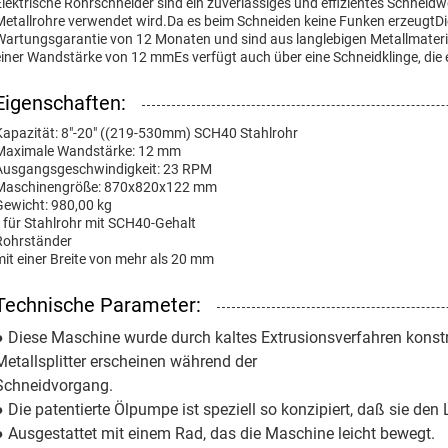
Elektrische Rohrschneider sind ein zuverlässiges und effizientes Schneid
Metallrohre verwendet wird.Da es beim Schneiden keine Funken erzeugtDi
Wartungsgarantie von 12 Monaten und sind aus langlebigen Metallmaterial
einer Wandstärke von 12 mmEs verfügt auch über eine Schneidklinge, die 
Eigenschaften:
Kapazität: 8"-20" ((219-530mm) SCH40 Stahlrohr
Maximale Wandstärke: 12 mm
Ausgangsgeschwindigkeit: 23 RPM
Maschinengröße: 870x820x122 mm
Gewicht: 980,00 kg
* für Stahlrohr mit SCH40-Gehalt
Rohrständer
mit einer Breite von mehr als 20 mm
Technische Parameter:
● Diese Maschine wurde durch kaltes Extrusionsverfahren konstru
Metallsplitter erscheinen während der
Schneidvorgang.
● Die patentierte Ölpumpe ist speziell so konzipiert, daß sie den L
● Ausgestattet mit einem Rad, das die Maschine leicht bewegt.