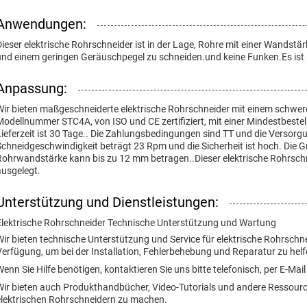
Anwendungen:
Dieser elektrische Rohrschneider ist in der Lage, Rohre mit einer Wandst
und einem geringen Geräuschpegel zu schneiden.und keine Funken.Es ist a
Anpassung:
Wir bieten maßgeschneiderte elektrische Rohrschneider mit einem sc
Modellnummer STC4A, von ISO und CE zertifiziert, mit einer Mindestbes
Lieferzeit ist 30 Tage.. Die Zahlungsbedingungen sind TT und die Versor
Schneidgeschwindigkeit beträgt 23 Rpm und die Sicherheit ist hoch. Die 
Rohrwandstärke kann bis zu 12 mm betragen..Dieser elektrische Rohrsch
ausgelegt.
Unterstützung und Dienstleistungen:
Elektrische Rohrschneider Technische Unterstützung und Wartung
Wir bieten technische Unterstützung und Service für elektrische Rohrschn
Verfügung, um bei der Installation, Fehlerbehebung und Reparatur zu helf
Wenn Sie Hilfe benötigen, kontaktieren Sie uns bitte telefonisch, per E-Mai
Wir bieten auch Produkthandbücher, Video-Tutorials und andere Ressource
elektrischen Rohrschneidern zu machen.