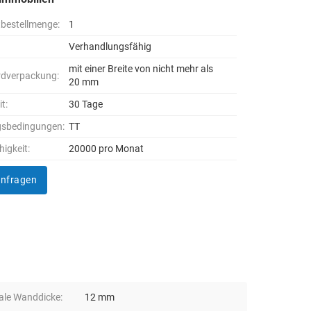
bestellmenge:
1
Verhandlungsfähig
mit einer Breite von nicht mehr als
rdverpackung:
20 mm
it:
30 Tage
gsbedingungen:
TT
higkeit:
20000 pro Monat
anfragen
le Wanddicke:
12 mm