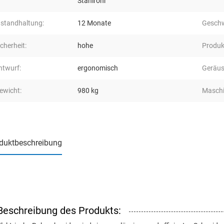
Stahlrohr
nstandhaltung:
12 Monate
Geschw
icherheit:
hohe
Produk
ntwurf:
ergonomisch
Geräus
ewicht:
980 kg
Maschi
duktbeschreibung
Beschreibung des Produkts: