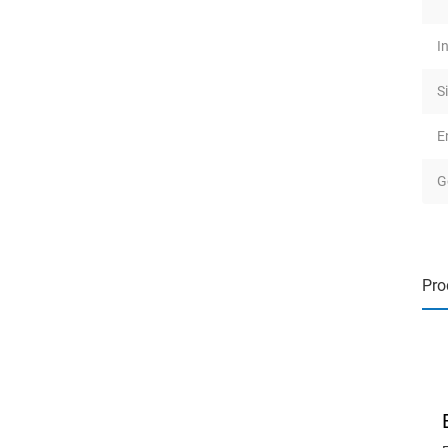
I
S
E
G
Pro