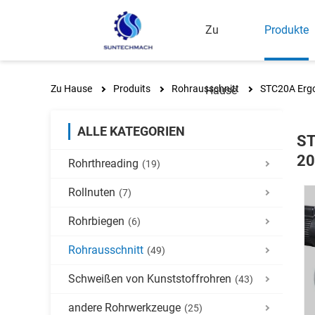
Zu
Produkte
Zu Hause
Produits
Rohrausschnitt
STC20A Ergo
Hause
ALLE KATEGORIEN
ST
20
Rohrthreading
(19)
Rollnuten
(7)
Rohrbiegen
(6)
Rohrausschnitt
(49)
Schweißen von Kunststoffrohren
(43)
andere Rohrwerkzeuge
(25)