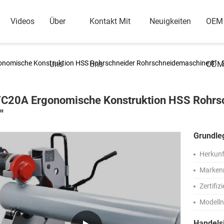
Videos
Über
Kontakt Mit
Neuigkeiten
OEM
nomische Konstruktion HSS Rohrschneider Rohrschneidemaschine 8" - 
Uns
Uns
ODM
C20A Ergonomische Konstruktion HSS Rohrsc
"
Grundle
Herkunf
Marken
Zertifiz
Modell
Handels