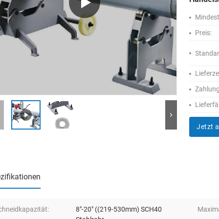
Mindest
Preis:
Standa
Lieferze
Zahlun
Lieferfä
Jetzt 
zifikationen
chneidkapazität:
8"-20" ((219-530mm) SCH40
Maxima