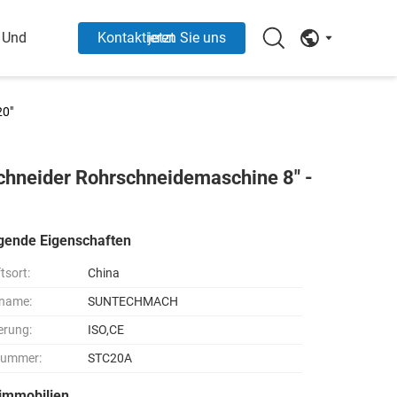
 Und
Kontaktieren Sie uns jetzt
20"
hneider Rohrschneidemaschine 8" -
gende Eigenschaften
tsort:
China
name:
SUNTECHMACH
ierung:
ISO,CE
nummer:
STC20A
immobilien