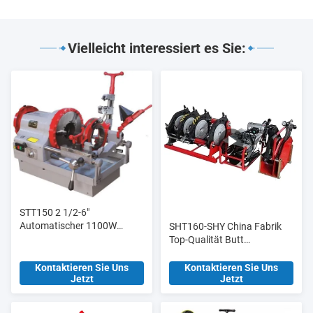
Vielleicht interessiert es Sie:
STT150 2 1/2-6"
Automatischer 1100W
SHT160-SHY China Fabrik
Elektro-Rohrschneider und
Top-Qualität Butt
Gewindeschneider,
Schweißmaschine Butt
Hochleistungsmodell
Fusion Verbindung für
Kontaktieren Sie Uns
Kontaktieren Sie Uns
Jetzt
Jetzt
Baustoffgeschäfte