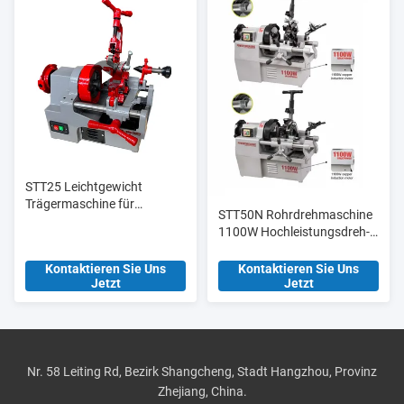
STT25 Leichtgewicht
Trägermaschine für
STT50N Rohrdrehmaschine
elektrische
1100W Hochleistungsdreh-
Rohrschleifmaschinen 1/2′
und Schneidmaschine
′-1′′ für Rohre
Kontaktieren Sie Uns
Kontaktieren Sie Uns
Jetzt
Jetzt
Nr. 58 Leiting Rd, Bezirk Shangcheng, Stadt Hangzhou, Provinz
Zhejiang, China.