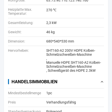
Rohrgröße:
63.75.90.110.125.140.160
Heizplatte Max.
270 ℃
Temperatur:
Gesamtleistung:
2,3 kW
Gewicht:
46 kg
Dimension:
680*540*530 mm
Hervorheben:
SHT160-A2 200V HDPE Kolben-
Schmelzschweißen-Maschine
,
Manuelle HDPE SHT160-A2 Kolben-
Schmelzschweißen-Maschine
,
Schweißgerät des HDPE 2.3kW
HANDELSIMMOBILIEN
Mindestbestellmenge
1pc
Preis
Verhandlungsfähig
Standardverpackung
Polywood