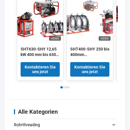
VIDEO
VIDEO
SHT630-SHY 12,65
SHT400-SHY 250 bis
SHT2
kW 400 mm bis 630
400mm
bis 
mm HDPE-Rohr-
Automatische
Hydra
Schweißmaschine
Hydraulische
Fusi
Kontaktieren Sie
Kontaktieren Sie
Kon
380 V Lieferant
Stumpfschweißmaschine
mit v
uns jetzt
uns jetzt
Rot Hohe Effizienz
Herst
Alle Kategorien
Rohrthreading