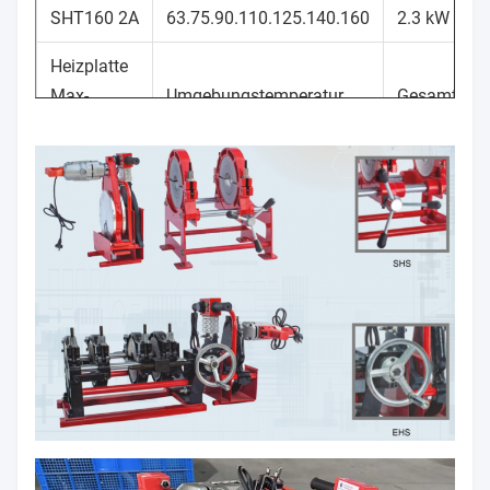
SHT160 2A
63.75.90.110.125.140.160
2.3 kW
Heizplatte
Max-
Umgebungstemperatur
Gesamtgewi
Temperatur
270°C
-5 bis 40 °C
46 kg