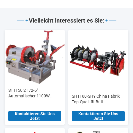
Vielleicht interessiert es Sie:
STT150 2 1/2-6"
Automatischer 1100W
SHT160-SHY China Fabrik
Elektro-Rohrschneider und
Top-Qualität Butt
Gewindeschneider,
Schweißmaschine Butt
Hochleistungsmodell
Fusion Verbindung für
Kontaktieren Sie Uns
Kontaktieren Sie Uns
Jetzt
Jetzt
Baustoffgeschäfte