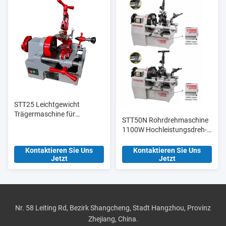
STT25 Leichtgewicht
Trägermaschine für
STT50N Rohrdrehmaschine
elektrische
1100W Hochleistungsdreh-
Rohrschleifmaschinen 1/2′
und Schneidmaschine
′-1′′ für Rohre
Kontaktieren Sie Uns
Kontaktieren Sie Uns
Jetzt
Jetzt
Nr. 58 Leiting Rd, Bezirk Shangcheng, Stadt Hangzhou, Provinz
Zhejiang, China.