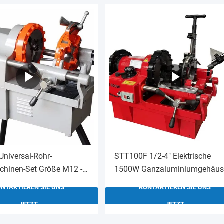
Universal-Rohr-
STT100F 1/2-4" Elektrische
hinen-Set Größe M12 -
1500W Ganzaluminiumgehäus
runden metrischen
Rohrgewindeschneidmaschine
NTAKTIEREN SIE UNS
KONTAKTIEREN SIE UNS
fen
JETZT
JETZT