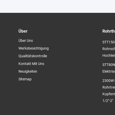
Einsätzen 1/2"-2"
Über
Rohrth
Über Uns
STT150 
Werksbesichtigung
Rohrsch
Hochlei
Qualitätskontrolle
Kontakt Mit Uns
STT80N2
Neuigkeiten
Elektri
Sitemap
2300W R
Rohrtre
Kupferm
1/2"-2"