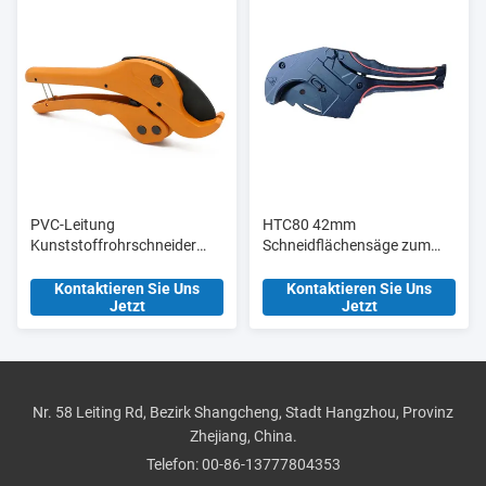
PVC-Leitung
HTC80 42mm
Kunststoffrohrschneider
Schneidflächensäge zum
Scheren Ht304 36mm
Schneiden von PVC-
Manuelle
Rohrschneidern mit
Kontaktieren Sie Uns
Kontaktieren Sie Uns
Jetzt
Jetzt
Aluminiumlegierung Körper
Blisterkarte
Nr. 58 Leiting Rd, Bezirk Shangcheng, Stadt Hangzhou, Provinz
Zhejiang, China.
Telefon:
00-86-13777804353