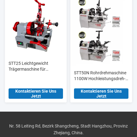
STT25 Leichtgewicht
Trägermaschine für
STT50N Rohrdrehmaschine
elektrische
1100W Hochleistungsdreh-
Rohrschleifmaschinen 1/2′
und Schneidmaschine
′-1′′ für Rohre
Kontaktieren Sie Uns
Kontaktieren Sie Uns
Jetzt
Jetzt
Nr. 58 Leiting Rd, Bezirk Shangcheng, Stadt Hangzhou, Provinz
Zhejiang, China.