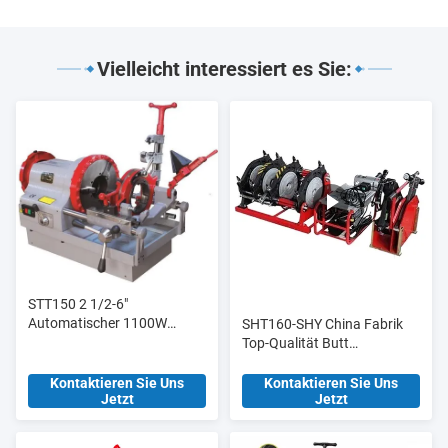
Vielleicht interessiert es Sie:
STT150 2 1/2-6"
Automatischer 1100W
SHT160-SHY China Fabrik
Elektro-Rohrschneider und
Top-Qualität Butt
Gewindeschneider,
Schweißmaschine Butt
Hochleistungsmodell
Fusion Verbindung für
Kontaktieren Sie Uns
Kontaktieren Sie Uns
Jetzt
Jetzt
Baustoffgeschäfte