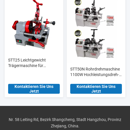
STT25 Leichtgewicht
Trägermaschine für
STT50N Rohrdrehmaschine
elektrische
1100W Hochleistungsdreh-
Rohrschleifmaschinen 1/2′
und Schneidmaschine
′-1′′ für Rohre
Kontaktieren Sie Uns
Kontaktieren Sie Uns
Jetzt
Jetzt
Nr. 58 Leiting Rd, Bezirk Shangcheng, Stadt Hangzhou, Provinz
Zhejiang, China.