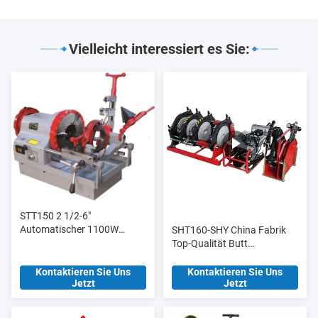
Vielleicht interessiert es Sie:
STT150 2 1/2-6"
Automatischer 1100W
SHT160-SHY China Fabrik
Elektro-Rohrschneider und
Top-Qualität Butt
Gewindeschneider,
Schweißmaschine Butt
Hochleistungsmodell
Fusion Verbindung für
Kontaktieren Sie Uns
Kontaktieren Sie Uns
Jetzt
Jetzt
Baustoffgeschäfte