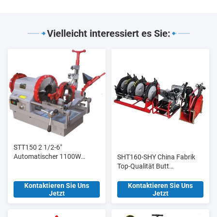
Vielleicht interessiert es Sie:
STT150 2 1/2-6"
Automatischer 1100W
SHT160-SHY China Fabrik
Elektro-Rohrschneider und
Top-Qualität Butt
Gewindeschneider,
Schweißmaschine Butt
Hochleistungsmodell
Fusion Verbindung für
Kontaktieren Sie Uns
Kontaktieren Sie Uns
Jetzt
Jetzt
Baustoffgeschäfte