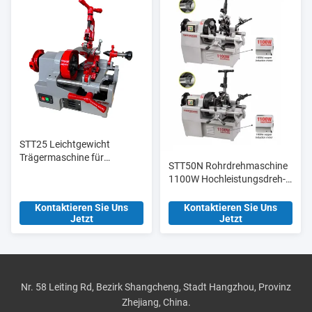
STT25 Leichtgewicht
Trägermaschine für
STT50N Rohrdrehmaschine
elektrische
1100W Hochleistungsdreh-
Rohrschleifmaschinen 1/2′
und Schneidmaschine
′-1′′ für Rohre
Kontaktieren Sie Uns
Kontaktieren Sie Uns
Jetzt
Jetzt
Nr. 58 Leiting Rd, Bezirk Shangcheng, Stadt Hangzhou, Provinz
Zhejiang, China.