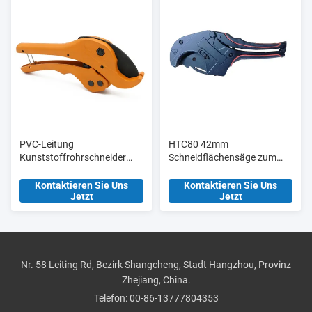
PVC-Leitung
HTC80 42mm
Kunststoffrohrschneider
Schneidflächensäge zum
Scheren Ht304 36mm
Schneiden von PVC-
Manuelle
Rohrschneidern mit
Kontaktieren Sie Uns
Kontaktieren Sie Uns
Jetzt
Jetzt
Aluminiumlegierung Körper
Blisterkarte
Nr. 58 Leiting Rd, Bezirk Shangcheng, Stadt Hangzhou, Provinz
Zhejiang, China.
Telefon:
00-86-13777804353