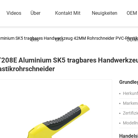
Videos
Über
Kontakt Mit
Neuigkeiten
OEM
minium SK5 tragbares Handwerkzeug 42MM Rohrschneider PVC-Plastik
Uns
Uns
ODM
208E Aluminium SK5 tragbares Handwerkze
astikrohrschneider
Grundle
Herkunf
Marken
Zertifiz
Modell
Handels