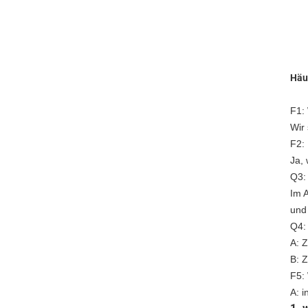
Häu
F1:
Wir
F2:
Ja, 
Q3: 
Im A
und 
Q4:
A: 
B: 
F5:
A: 