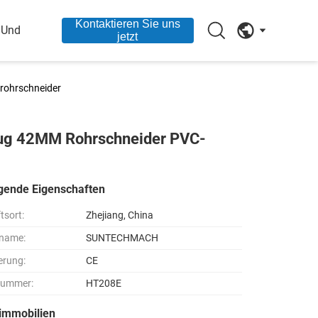
Kontaktieren Sie uns
 Und
jetzt
rohrschneider
ug 42MM Rohrschneider PVC-
gende Eigenschaften
tsort:
Zhejiang, China
name:
SUNTECHMACH
ierung:
CE
nummer:
HT208E
immobilien