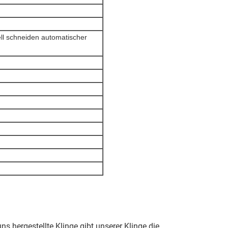
l schneiden automatischer
s hergestellte Klinge gibt unserer Klinge die