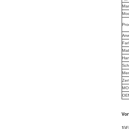
Mar
Mod
Pro
An
Far
Mat
Han
Sch
Mer
Zert
MO
OEM
Vor
1)
E