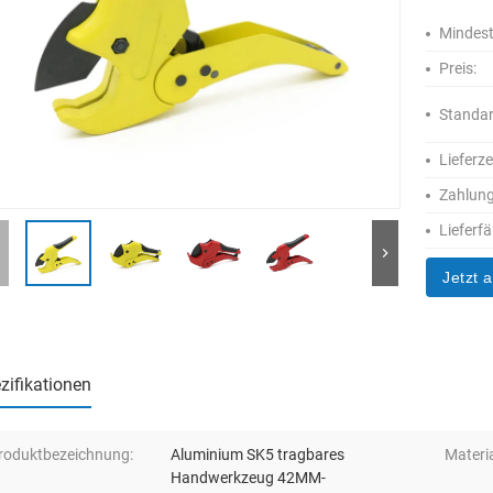
Mindest
Preis:
Standa
Lieferze
Zahlun
Lieferfä
Jetzt 
zifikationen
roduktbezeichnung:
Aluminium SK5 tragbares
Materia
Handwerkzeug 42MM-