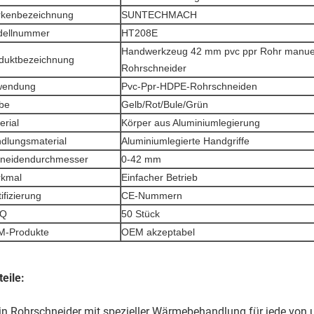
kenbezeichnung
SUNTECHMACH
ellnummer
HT208E
Handwerkzeug 42 mm pvc ppr Rohr manuel
duktbezeichnung
Rohrschneider
wendung
Pvc-Ppr-HDPE-Rohrschneiden
be
Gelb/Rot/Bule/Grün
erial
Körper aus Aluminiumlegierung
dlungsmaterial
Aluminiumlegierte Handgriffe
neidendurchmesser
0-42 mm
kmal
Einfacher Betrieb
ifizierung
CE-Nummern
Q
50 Stück
-Produkte
OEM akzeptabel
teile:
in Rohrschneider mit spezieller Wärmebehandlung für jede von un