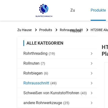
Zu
Produkte
Zu Hause
Produits
Rohrausschnitt
HT208E Alu
Hause
ALLE KATEGORIEN
HT
Pl
Rohrthreading
(19)
Rollnuten
(7)
Rohrbiegen
(6)
Rohrausschnitt
(49)
Schweißen von Kunststoffrohren
(43)
andere Rohrwerkzeuge
(25)