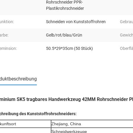
Rohrschneider PPR-
Plastikrohrschneider
unktion:
Schneiden von Kunststoffrohren
Gebrau
arbe:
Gelb/rot/blau/Grün
Gewich
eminsion:
50.5*29*35cm (50 Stück)
Oberfl
duktbeschreibung
minium SK5 tragbares Handwerkzeug 42MM Rohrschneider PP
chreibung des Kunststoffrohrschneiders:
kunftsort
Zhejiang, China
Schneidwerkzeuge