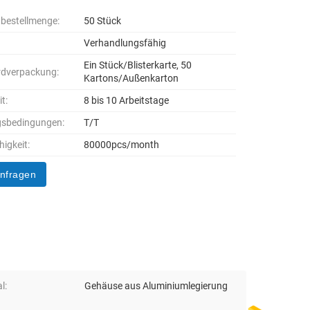
bestellmenge:
50 Stück
Verhandlungsfähig
Ein Stück/Blisterkarte, 50
rdverpackung:
Kartons/Außenkarton
it:
8 bis 10 Arbeitstage
gsbedingungen:
T/T
higkeit:
80000pcs/month
anfragen
l:
Gehäuse aus Aluminiumlegierung