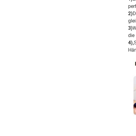
per
2)
D
gle
3)
W
die
4),
Här