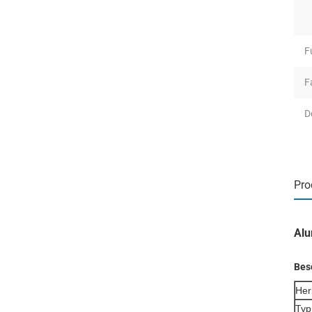
F
F
D
Pro
Alu
Bes
Her
Typ