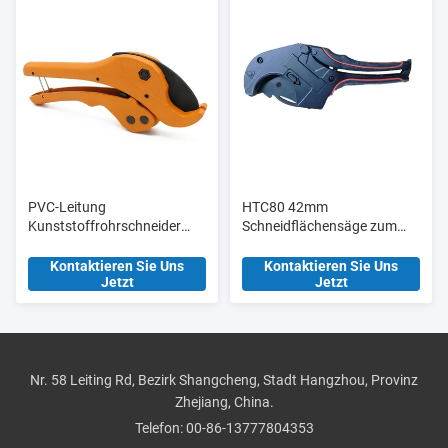
PVC-Leitung
HTC80 42mm
Kunststoffrohrschneider
Schneidflächensäge zum
Scheren Ht304 36mm
Schneiden von PVC-
Manuelle
Rohrschneidern mit
Kontaktieren Sie Uns
Kontaktieren Sie Uns
Jetzt
Jetzt
Aluminiumlegierung Körper
Blisterkarte
Nr. 58 Leiting Rd, Bezirk Shangcheng, Stadt Hangzhou, Provinz
Zhejiang, China.
Telefon:
00-86-13777804353