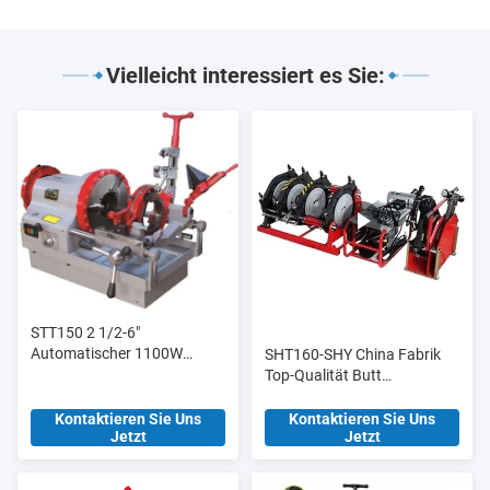
Vielleicht interessiert es Sie:
STT150 2 1/2-6"
Automatischer 1100W
SHT160-SHY China Fabrik
Elektro-Rohrschneider und
Top-Qualität Butt
Gewindeschneider,
Schweißmaschine Butt
Hochleistungsmodell
Fusion Verbindung für
Kontaktieren Sie Uns
Kontaktieren Sie Uns
Jetzt
Jetzt
Baustoffgeschäfte