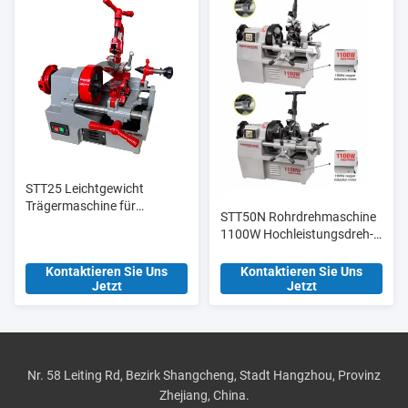
STT25 Leichtgewicht
Trägermaschine für
STT50N Rohrdrehmaschine
elektrische
1100W Hochleistungsdreh-
Rohrschleifmaschinen 1/2′
und Schneidmaschine
′-1′′ für Rohre
Kontaktieren Sie Uns
Kontaktieren Sie Uns
Jetzt
Jetzt
Nr. 58 Leiting Rd, Bezirk Shangcheng, Stadt Hangzhou, Provinz
Zhejiang, China.