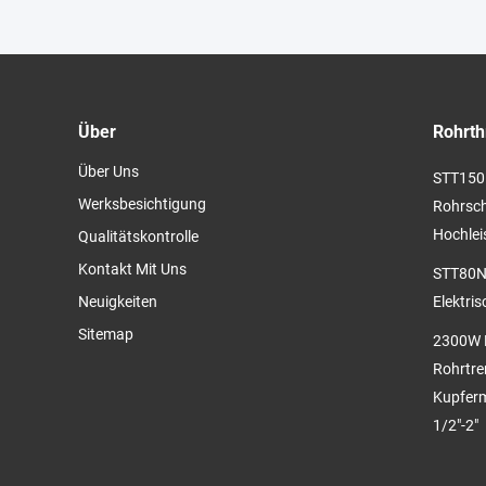
Einsätzen 1/2"-2"
Über
Rohrth
Über Uns
STT150 
Werksbesichtigung
Rohrsch
Hochlei
Qualitätskontrolle
Kontakt Mit Uns
STT80N2
Neuigkeiten
Elektri
Sitemap
2300W R
Rohrtre
Kupferm
1/2"-2"