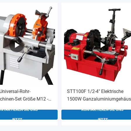
Universal-Rohr-
STT100F 1/2-4" Elektrische
hinen-Set Größe M12 -
1500W Ganzaluminiumgehäus
runden metrischen
Rohrgewindeschneidmaschine
NTAKTIEREN SIE UNS
KONTAKTIEREN SIE UNS
fen
JETZT
JETZT