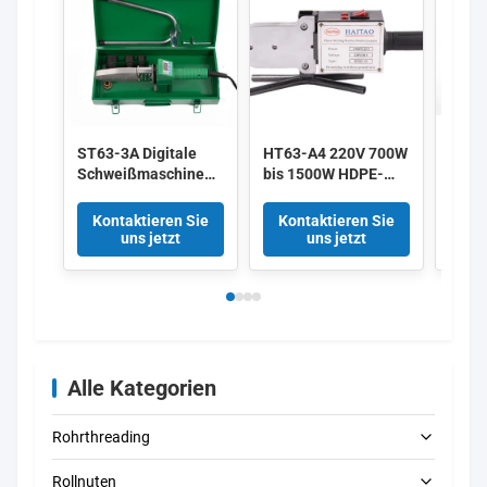
ST63-3A Digitale
HT63-A4 220V 700W
HT63
Schweißmaschine
bis 1500W HDPE-
63mm
aus HDPE-Kunststoff
Rohrschweißmaschine
Rohr
mit Überhitzschutz
PE PP mit
700-
Kontaktieren Sie
Kontaktieren Sie
Kon
von 20 mm bis 63
Temperaturregelung
Fusi
uns jetzt
uns jetzt
mm 800 Watt
Alle Kategorien
Rohrthreading
Rollnuten
Elektrische Rohrschleifmaschinen