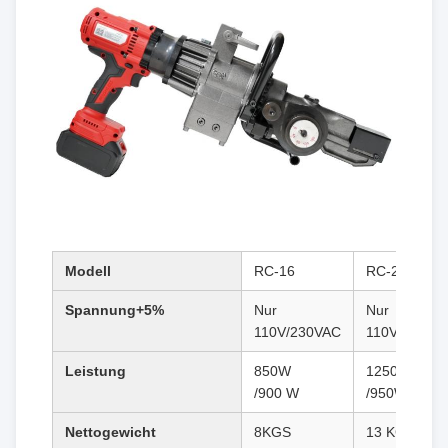
Modell
RC-16
RC-20
Spannung+5%
Nur
Nur
110V/230VAC
110V/230VA
Leistung
850W
1250W
/900 W
/950W
Nettogewicht
8KGS
13 KGS