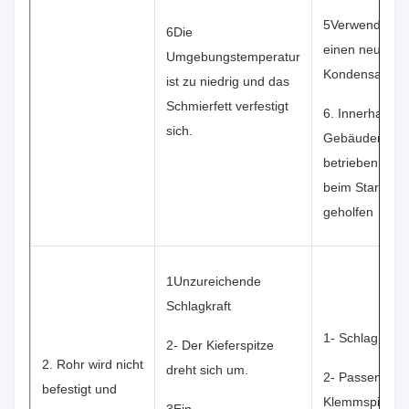
5Verwenden S
6Die
einen neuen
Umgebungstemperatur
Kondensator.
ist zu niedrig und das
Schmierfett verfestigt
6. Innerhalb v
sich.
Gebäuden
betrieben oder
beim Starten
geholfen
1Unzureichende
Schlagkraft
1- Schlag hart.
2- Der Kieferspitze
2. Rohr wird nicht
dreht sich um.
2- Passen Sie 
befestigt und
Klemmspitze a
3Ein