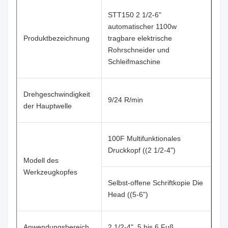
STT150 2 1/2-6"
automatischer 1100w
Produktbezeichnung
tragbare elektrische
Rohrschneider und
Schleifmaschine
Drehgeschwindigkeit
9/24 R/min
der Hauptwelle
100F Multifunktionales
Druckkopf ((2 1/2-4")
Modell des
Werkzeugkopfes
Selbst-offene Schriftkopie Die
Head ((5-6")
Anwendungsbereich
2 1/2-4", 5 bis 6 Fuß.