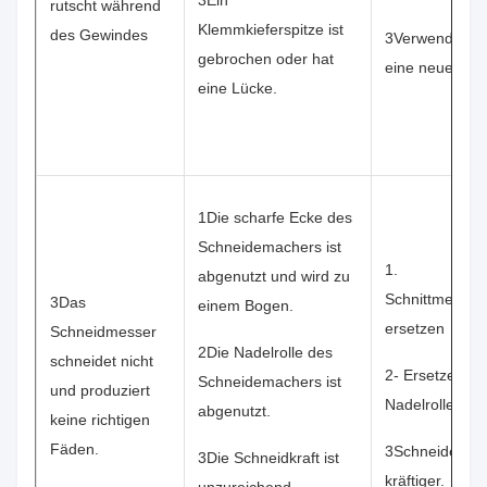
rutscht während
Klemmkieferspitze ist
des Gewindes
3Verwenden S
gebrochen oder hat
eine neue Spit
eine Lücke.
1Die scharfe Ecke des
Schneidemachers ist
1.
abgenutzt und wird zu
Schnittmesserk
3Das
einem Bogen.
ersetzen
Schneidmesser
2Die Nadelrolle des
schneidet nicht
2- Ersetzen Si
Schneidemachers ist
und produziert
Nadelrolle.
abgenutzt.
keine richtigen
Fäden.
3Schneiden Si
3Die Schneidkraft ist
kräftiger.
unzureichend.