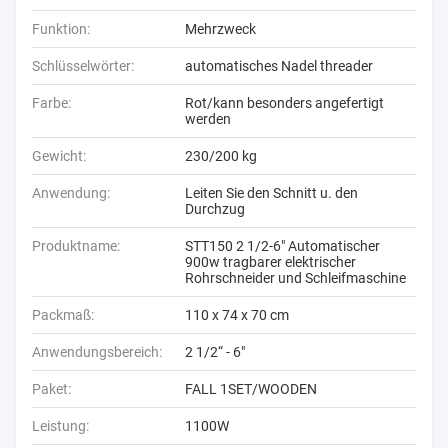
Funktion:
Mehrzweck
Schlüsselwörter:
automatisches Nadel threader
Farbe:
Rot/kann besonders angefertigt
werden
Gewicht:
230/200 kg
Anwendung:
Leiten Sie den Schnitt u. den
Durchzug
Produktname:
STT150 2 1/2-6" Automatischer
900w tragbarer elektrischer
Rohrschneider und Schleifmaschine
Packmaß:
110 x 74 x 70 cm
Anwendungsbereich:
2 1/2“ - 6"
Paket:
FALL 1SET/WOODEN
Leistung:
1100W