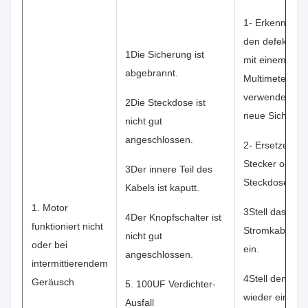
1- Erkennen S
den defekten T
1Die Sicherung ist
mit einem
abgebrannt.
Multimeter un
verwenden Sie
2Die Steckdose ist
neue Sicherun
nicht gut
angeschlossen.
2- Ersetzen Si
Stecker oder d
3Der innere Teil des
Steckdose
Kabels ist kaputt.
1. Motor
3Stell das
4Der Knopfschalter ist
funktioniert nicht
Stromkabel wi
nicht gut
oder bei
ein.
angeschlossen.
intermittierendem
4Stell den Scha
Geräusch
5. 100UF Verdichter-
wieder ein.
Ausfall