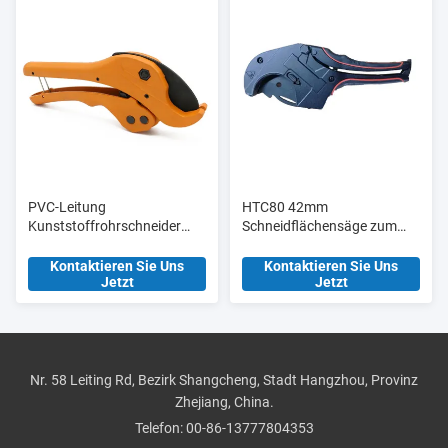
PVC-Leitung
HTC80 42mm
Kunststoffrohrschneider
Schneidflächensäge zum
Scheren Ht304 36mm
Schneiden von PVC-
Manuelle
Rohrschneidern mit
Kontaktieren Sie Uns
Kontaktieren Sie Uns
Jetzt
Jetzt
Aluminiumlegierung Körper
Blisterkarte
Nr. 58 Leiting Rd, Bezirk Shangcheng, Stadt Hangzhou, Provinz
Zhejiang, China.
Telefon:
00-86-13777804353