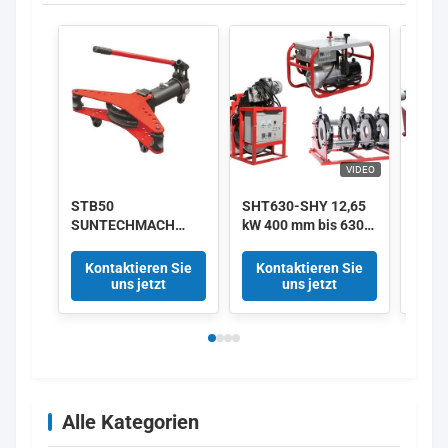
VIDEO
STB50
SHT630-SHY 12,65
220V
SUNTECHMACH
kW 400 mm bis 630
HDPE
Aluminium-Hand-
mm HDPE-Rohr-
Hydra
hydraulische
Schweißmaschine
Fusi
Kontaktieren Sie
Kontaktieren Sie
Kon
Rohrbender 1/2 "-2"
380 V Lieferant
Schw
uns jetzt
uns jetzt
Alle Kategorien