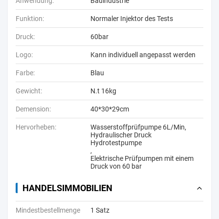
Anwendung:
Bauindustrie
Funktion:
Normaler Injektor des Tests
Druck:
60bar
Logo:
Kann individuell angepasst werden
Farbe:
Blau
Gewicht:
N.t 16kg
Demension:
40*30*29cm
Hervorheben:
Wasserstoffprüfpumpe 6L/Min
,
Hydraulischer Druck
Hydrotestpumpe
,
Elektrische Prüfpumpen mit einem
Druck von 60 bar
HANDELSIMMOBILIEN
Mindestbestellmenge
1 Satz