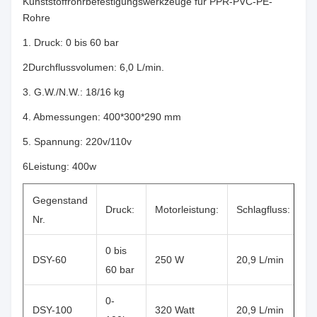
Kunststoffrohrbefestigungswerkzeuge für PPR-PVC-PE-
Rohre
1. Druck: 0 bis 60 bar
2Durchflussvolumen: 6,0 L/min.
3. G.W./N.W.: 18/16 kg
4. Abmessungen: 400*300*290 mm
5. Spannung: 220v/110v
6Leistung: 400w
Gegenstand
Druck:
Motorleistung:
Schlagfluss:
G
Nr.
0 bis
DSY-60
250 W
20,9 L/min
1
60 bar
0-
DSY-100
320 Watt
20,9 L/min
1