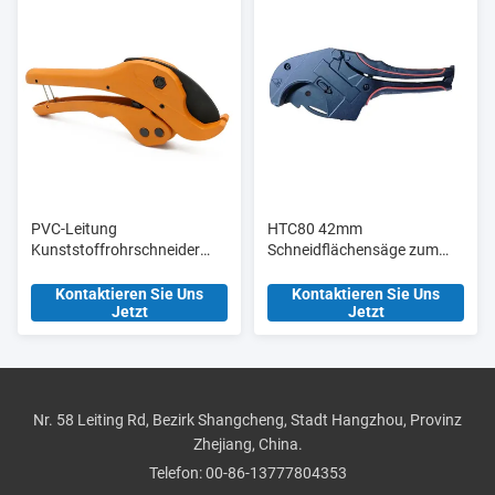
PVC-Leitung
HTC80 42mm
Kunststoffrohrschneider
Schneidflächensäge zum
Scheren Ht304 36mm
Schneiden von PVC-
Manuelle
Rohrschneidern mit
Kontaktieren Sie Uns
Kontaktieren Sie Uns
Jetzt
Jetzt
Aluminiumlegierung Körper
Blisterkarte
Nr. 58 Leiting Rd, Bezirk Shangcheng, Stadt Hangzhou, Provinz
Zhejiang, China.
Telefon:
00-86-13777804353