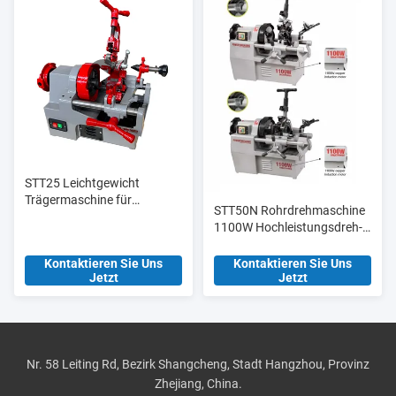
STT25 Leichtgewicht
Trägermaschine für
STT50N Rohrdrehmaschine
elektrische
1100W Hochleistungsdreh-
Rohrschleifmaschinen 1/2′
und Schneidmaschine
′-1′′ für Rohre
Kontaktieren Sie Uns
Kontaktieren Sie Uns
Jetzt
Jetzt
Nr. 58 Leiting Rd, Bezirk Shangcheng, Stadt Hangzhou, Provinz
Zhejiang, China.