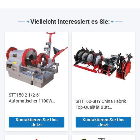
Vielleicht interessiert es Sie:
STT150 2 1/2-6"
Automatischer 1100W
SHT160-SHY China Fabrik
Elektro-Rohrschneider und
Top-Qualität Butt
Gewindeschneider,
Schweißmaschine Butt
Hochleistungsmodell
Fusion Verbindung für
Kontaktieren Sie Uns
Kontaktieren Sie Uns
Jetzt
Jetzt
Baustoffgeschäfte