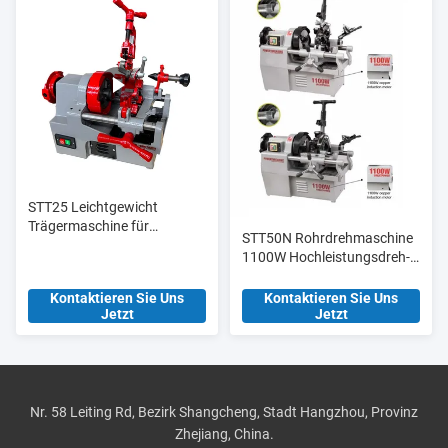
STT25 Leichtgewicht
Trägermaschine für
STT50N Rohrdrehmaschine
elektrische
1100W Hochleistungsdreh-
Rohrschleifmaschinen 1/2′
und Schneidmaschine
′-1′′ für Rohre
Kontaktieren Sie Uns
Kontaktieren Sie Uns
Jetzt
Jetzt
Nr. 58 Leiting Rd, Bezirk Shangcheng, Stadt Hangzhou, Provinz
Zhejiang, China.