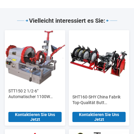
Vielleicht interessiert es Sie:
STT150 2 1/2-6"
Automatischer 1100W
SHT160-SHY China Fabrik
Elektro-Rohrschneider und
Top-Qualität Butt
Gewindeschneider,
Schweißmaschine Butt
Hochleistungsmodell
Fusion Verbindung für
Kontaktieren Sie Uns
Kontaktieren Sie Uns
Jetzt
Jetzt
Baustoffgeschäfte